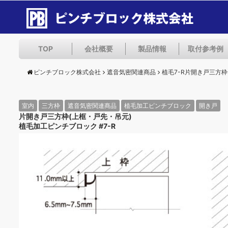
TOP
会社概要
製品情報
取付参考例
ピンチブロック株式会社
遮音気密関連商品
植毛7-R片開き戸三方枠
室内
三方枠
遮音気密関連商品
植毛加工ピンチブロック
開き戸
片開き戸三方枠(上框・戸先・吊元)
植毛加工ピンチブロック #7-R