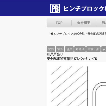
TOP
会社概要
製
ピンチブロック株式会社
安全配慮関連
室内
室外
引戸
戸当り
室内・外
安
引戸戸当り
安全配慮関連商品 KTパッキングS