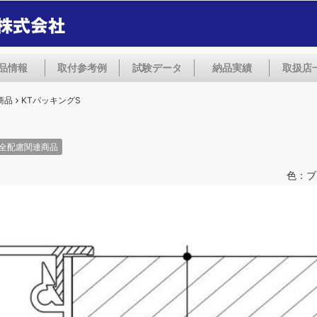
品情報
取付参考例
試験データ
納品実績
取扱店
商品
KTパッキングS
全配慮関連商品
色：ブ