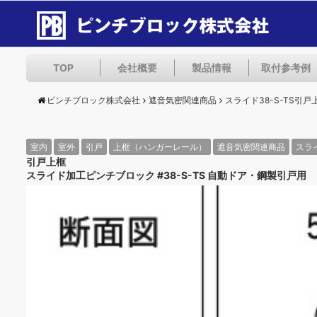
TOP
会社概要
製品情報
取付参考例
ピンチブロック株式会社
遮音気密関連商品
スライド38-S-TS引戸
室内
室外
引戸
上框（ハンガーレール）
遮音気密関連商品
スラ
引戸上框
スライド加工ピンチブロック #38-S-TS 自動ドア・鋼製引戸用