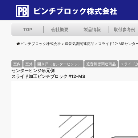
TOP
会社概要
製品情報
取付参考例
ピンチブロック株式会社
遮音気密関連商品
スライド12-MSセン
室内
室外
開き戸（センターヒンジ）
遮音気密関連商品
スライド
センターヒンジ吊元側
スライド加工ピンチブロック #12-MS