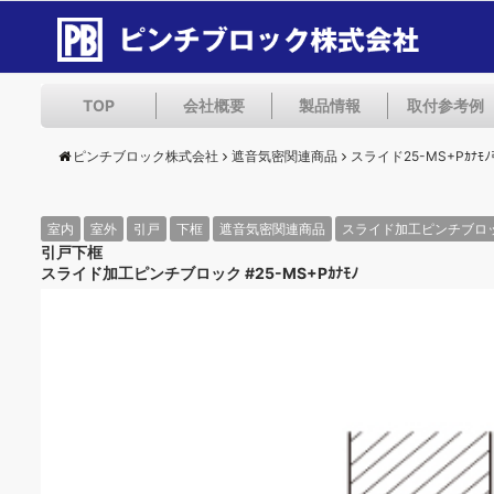
TOP
会社概要
製品情報
取付参考例
ピンチブロック株式会社
遮音気密関連商品
スライド25-MS+Pｶﾅﾓ
室内
室外
引戸
下框
遮音気密関連商品
スライド加工ピンチブロ
引戸下框
スライド加工ピンチブロック #25-MS+Pｶﾅﾓﾉ