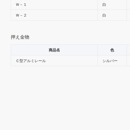
Ｗ－１
白
Ｗ－２
白
押え金物
商品名
色
Ｃ型アルミレール
シルバー