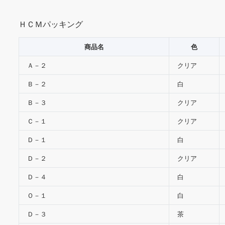
ＨＣＭパッキング
商品名
色
Ａ－２
クリア
Ｂ－２
白
Ｂ－３
クリア
Ｃ－１
クリア
Ｄ－１
白
Ｄ－２
クリア
Ｄ－４
白
Ｏ－１
白
Ｄ－３
茶