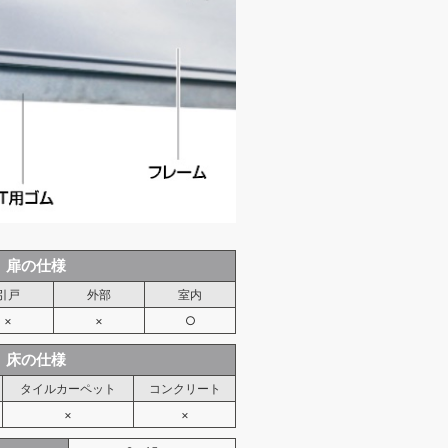
扉の仕様
引戸
外部
室内
×
×
○
床の仕様
タイルカーペット
コンクリート
×
×