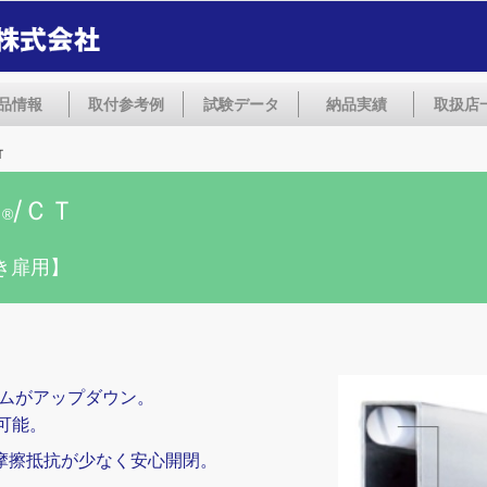
品情報
取付参考例
試験データ
納品実績
取扱店
Ｔ
ト
/ＣＴ
®
き扉用】
ゴムがアップダウン。
可能。
摩擦抵抗が少なく安心開閉。