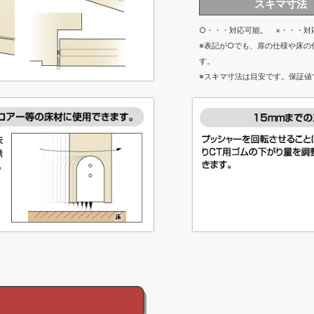
スキマ寸法
○・・・対応可能。 ×・・・対
※表記が○でも、扉の仕様や床の
す。
※スキマ寸法は目安です。保証値