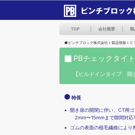
TOP
会社概要
製
ピンチブロック株式会社
製品情報
Ｃ
PBチェックタイ
【ビルドインタイプ 開
特長
開き扉の開閉に伴い、CT用
2mm〜15mmまで隙間対応
ゴムの表面の植毛繊維により