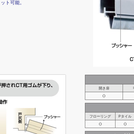
カット可能。
開き扉
○
フローリング
Pタイル
○
○