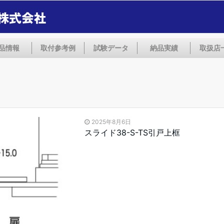
品情報
取付参考例
試験データ
納品実績
取扱店
2025年8月6日
スライド38-S-TS引戸上框