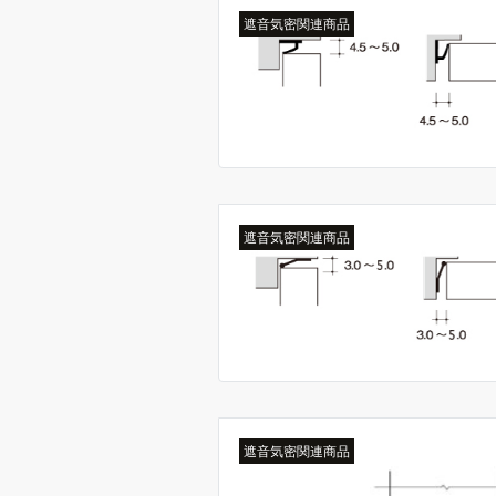
遮音気密関連商品
遮音気密関連商品
遮音気密関連商品