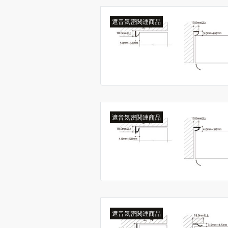
遮音気密関連商品
遮音気密関連商品
遮音気密関連商品