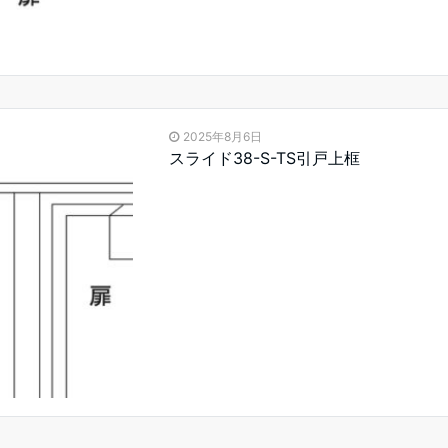
2025年8月6日
スライド38-S-TS引戸上框