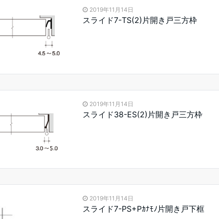
2019年11月14日
スライド7-TS(2)片開き戸三方枠
2019年11月14日
スライド38-ES(2)片開き戸三方枠
2019年11月14日
スライド7-PS+Pｶﾅﾓﾉ片開き戸下框