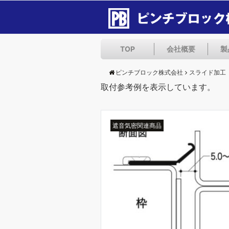
TOP
会社概要
製
ピンチブロック株式会社
スライド加工
取付参考例を表示しています。
遮音気密関連商品