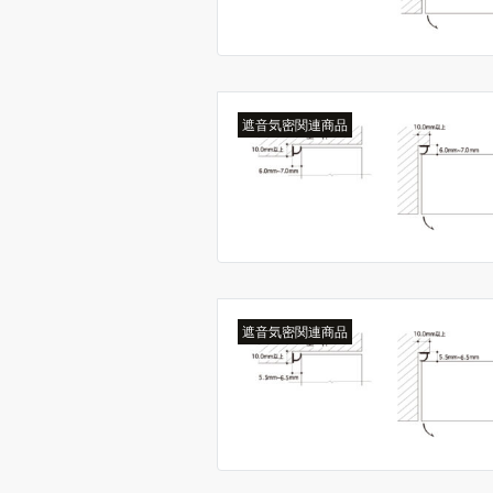
遮音気密関連商品
遮音気密関連商品